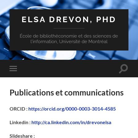
ELSA DREVON, PHD
École de bibliothéconomie et des sciences de
l'information, Université de Montréal
Toggle
Toggle
search
mobile
field
menu
Publications et communications
ORCID :
https://orcid.org/0000-0003-3014-4585
Linkedin :
http://ca.linkedin.com/in/drevonelsa
Slideshare :